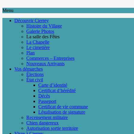
Menu
Découvrir Cierrey
Histoire du Village
Galerie Photos
La salle des Fêtes
La Chapelle
Le cimetière
Plan
Commerces – Entreprises
Nouveaux Arrivants
Vos démarches
Élections
État civil
Carte d’identité
Certificat d’hérédité
Décès
Passeport
Certificat de vie commune
Légalisation de signature
Recensement militaire
Chien dangereux
Autorisation sortie territoire
Vivre à Cierrey