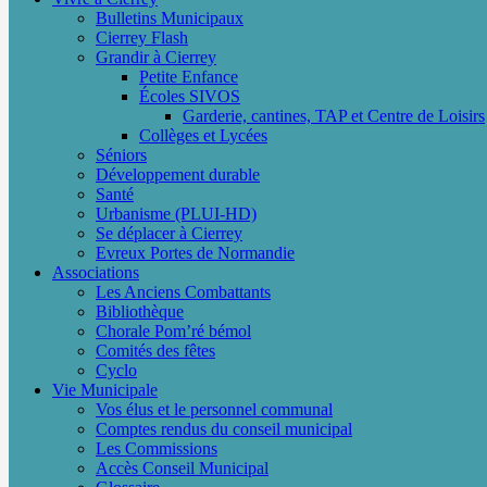
Bulletins Municipaux
Cierrey Flash
Grandir à Cierrey
Petite Enfance
Écoles SIVOS
Garderie, cantines, TAP et Centre de Loisirs
Collèges et Lycées
Séniors
Développement durable
Santé
Urbanisme (PLUI-HD)
Se déplacer à Cierrey
Evreux Portes de Normandie
Associations
Les Anciens Combattants
Bibliothèque
Chorale Pom’ré bémol
Comités des fêtes
Cyclo
Vie Municipale
Vos élus et le personnel communal
Comptes rendus du conseil municipal
Les Commissions
Accès Conseil Municipal