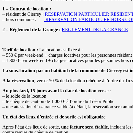
1 – Contrat de location :
– résident de Cierrey :
RESERVATION PARTICULIER RESIDEN
– hors commune :
RESERVATION PARTICULIER HORS C
2 – Règlement de la Grange :
REGLEMENT DE LA GRANGE
Tarif de location :
La location est fixée à :
– 550 € par week-end + charges locatives pour les personnes résidant
– 1 300 € par week-end + charges locatives pour les personnes hors
La sous-location par un habitant de la commune de Cierrey est i
A la réservation
, verser 50 % de la location (chèque à l’ordre du Trés
Au plus tard, 15 jours avant la date de location
verser :
– le solde de la location
– le chèque de caution de 1 000 € à l’ordre du Trésor Public
– une attestation d’assurance valide (à défaut, la réservation sera ann
Un état des lieux d’entrée et de sortie est obligatoire.
Après l’état des lieux de sortie,
une facture sera établie
, incluant les
contre remise du chèque de caution.