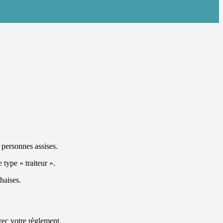
personnes assises.
 type « traiteur ».
chaises.
vec votre règlement.