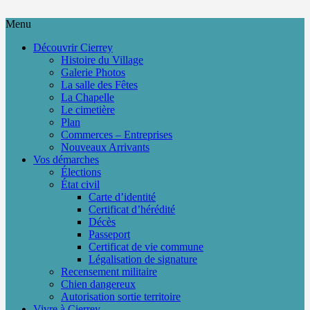
Menu
Découvrir Cierrey
Histoire du Village
Galerie Photos
La salle des Fêtes
La Chapelle
Le cimetière
Plan
Commerces – Entreprises
Nouveaux Arrivants
Vos démarches
Élections
État civil
Carte d’identité
Certificat d’hérédité
Décès
Passeport
Certificat de vie commune
Légalisation de signature
Recensement militaire
Chien dangereux
Autorisation sortie territoire
Vivre à Cierrey