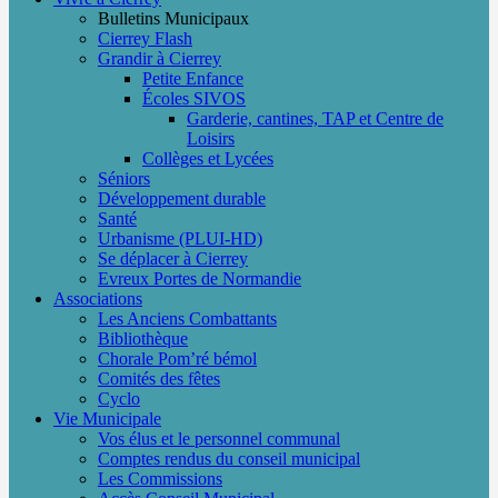
Bulletins Municipaux
Cierrey Flash
Grandir à Cierrey
Petite Enfance
Écoles SIVOS
Garderie, cantines, TAP et Centre de
Loisirs
Collèges et Lycées
Séniors
Développement durable
Santé
Urbanisme (PLUI-HD)
Se déplacer à Cierrey
Evreux Portes de Normandie
Associations
Les Anciens Combattants
Bibliothèque
Chorale Pom’ré bémol
Comités des fêtes
Cyclo
Vie Municipale
Vos élus et le personnel communal
Comptes rendus du conseil municipal
Les Commissions