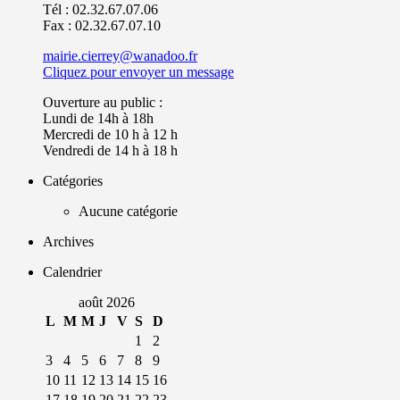
Tél : 02.32.67.07.06
Fax : 02.32.67.07.10
mairie.cierrey@wanadoo.fr
Cliquez pour envoyer un message
Ouverture au public :
Lundi de 14h à 18h
Mercredi de 10 h à 12 h
Vendredi de 14 h à 18 h
Catégories
Aucune catégorie
Archives
Calendrier
août 2026
L
M
M
J
V
S
D
1
2
3
4
5
6
7
8
9
10
11
12
13
14
15
16
17
18
19
20
21
22
23