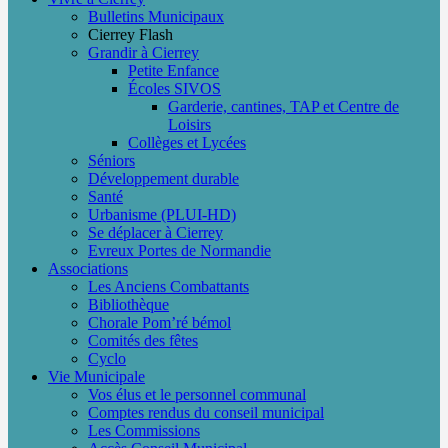
Bulletins Municipaux
Cierrey Flash
Grandir à Cierrey
Petite Enfance
Écoles SIVOS
Garderie, cantines, TAP et Centre de
Loisirs
Collèges et Lycées
Séniors
Développement durable
Santé
Urbanisme (PLUI-HD)
Se déplacer à Cierrey
Evreux Portes de Normandie
Associations
Les Anciens Combattants
Bibliothèque
Chorale Pom’ré bémol
Comités des fêtes
Cyclo
Vie Municipale
Vos élus et le personnel communal
Comptes rendus du conseil municipal
Les Commissions