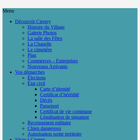
Menu
Découvrir Cierrey
Histoire du Village
Galerie Photos
La salle des Fêtes
La Chapelle
Le cimetière
Plan
Commerces – Entreprises
Nouveaux Arrivants
Vos démarches
Élections
État civil
Carte d’identité
Certificat d’hérédité
Décès
Passeport
Certificat de vie commune
Légalisation de signature
Recensement militaire
Chien dangereux
Autorisation sortie territoire
Vivre à Cierrey