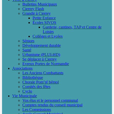
Bulletins Municipaux
Cierrey Flash
Grandir à Cierrey
Petite Enfance
Écoles SIVOS
Garderie, cantines, TAP et Centre de
Loisirs
Collèges et Lycées
Séniors
Développement durable
Santé
Urbanisme (PLUI-HD)
Se déplacer à Cierrey
Evreux Portes de Normandie
Associations
Les Anciens Combattants
Bibliothèque
Chorale Pom’ré bémol
Comités des fêtes
Cyclo
Vie Municipale
Vos élus et le personnel communal
Comptes rendus du conseil municipal
Les Commissions