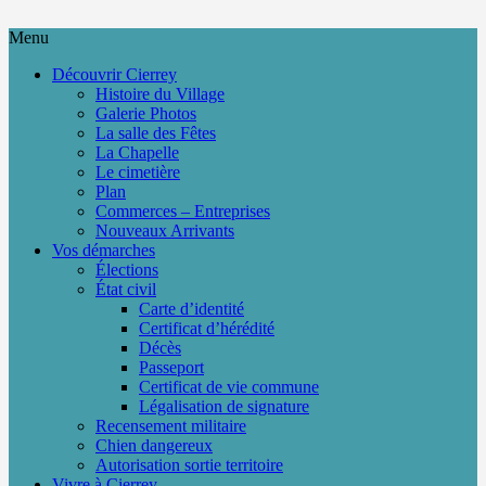
Menu
Découvrir Cierrey
Histoire du Village
Galerie Photos
La salle des Fêtes
La Chapelle
Le cimetière
Plan
Commerces – Entreprises
Nouveaux Arrivants
Vos démarches
Élections
État civil
Carte d’identité
Certificat d’hérédité
Décès
Passeport
Certificat de vie commune
Légalisation de signature
Recensement militaire
Chien dangereux
Autorisation sortie territoire
Vivre à Cierrey