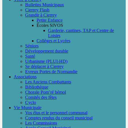
Bulletins Municipaux
Cierrey Flash
Grandir à Cierrey
Petite Enfance
Écoles SIVOS
Garderie, cantines, TAP et Centre de
Loisirs
Collèges et Lycées
Séniors
Développement durable
Santé
Urbanisme (PLUI-HD)
Se déplacer à Cierrey
Evreux Portes de Normandie
Associations
Les Anciens Combattants
Bibliothèque
Chorale Pom’ré bémol
Comités des fêtes
Cyclo
Vie Municipale
Vos élus et le personnel communal
Comptes rendus du conseil municipal
Les Commissions