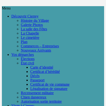
Menu
Découvrir Cierrey
Histoire du Village
Galerie Photos
La salle des Fêtes
La Chapelle
Le cimetière
Plan
Commerces – Entreprises
Nouveaux Arrivants
Vos démarches
Élections
État civil
Carte d’identité
Certificat d’hérédité
Décès
Passeport
Certificat de vie commune
Légalisation de signature
Recensement militaire
Chien dangereux
Autorisation sortie territoire
Vivre à Cierrey