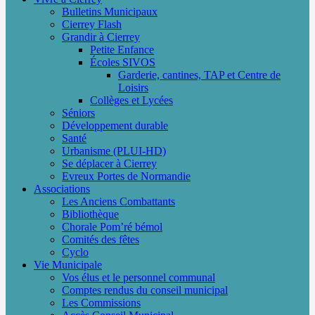
Bulletins Municipaux
Cierrey Flash
Grandir à Cierrey
Petite Enfance
Écoles SIVOS
Garderie, cantines, TAP et Centre de
Loisirs
Collèges et Lycées
Séniors
Développement durable
Santé
Urbanisme (PLUI-HD)
Se déplacer à Cierrey
Evreux Portes de Normandie
Associations
Les Anciens Combattants
Bibliothèque
Chorale Pom’ré bémol
Comités des fêtes
Cyclo
Vie Municipale
Vos élus et le personnel communal
Comptes rendus du conseil municipal
Les Commissions