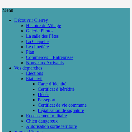
Menu
Découvrir Cierrey
Histoire du Village
Galerie Photos
La salle des Fêtes
La Chapelle
Le cimetière
Plan
Commerces – Entreprises
Nouveaux Arrivants
Vos démarches
Élections
État civil
Carte d’identité
Certificat d’hérédité
Décès
Passeport
Certificat de vie commune
Légalisation de signature
Recensement militaire
Chien dangereux
Autorisation sortie territoire
Vivre à Cierrey