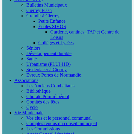
Bulletins Municipaux
Cierrey Flash
Grandir à Cierrey
Petite Enfance
Écoles SIVOS
Garderie, cantines, TAP et Centre de
Loisirs
Collèges et Lycées
Séniors
Développement durable
Santé
Urbanisme (PLUI-HD)
Se déplacer à Cierrey
Evreux Portes de Normandie
Associations
Les Anciens Combattants
Bibliothèque
Chorale Pom’ré bémol
Comités des fêtes
Cyclo
Vie Municipale
Vos élus et le personnel communal
Comptes rendus du conseil municipal
Les Commissions