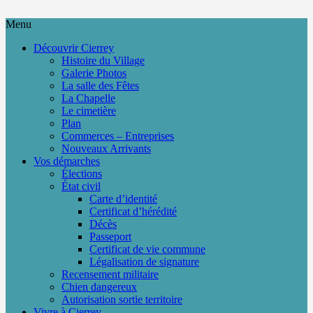
Menu
Découvrir Cierrey
Histoire du Village
Galerie Photos
La salle des Fêtes
La Chapelle
Le cimetière
Plan
Commerces – Entreprises
Nouveaux Arrivants
Vos démarches
Élections
État civil
Carte d’identité
Certificat d’hérédité
Décès
Passeport
Certificat de vie commune
Légalisation de signature
Recensement militaire
Chien dangereux
Autorisation sortie territoire
Vivre à Cierrey