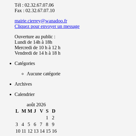
Tél : 02.32.67.07.06
Fax : 02.32.67.07.10
mairie.cierrey@wanadoo.fr
Cliquez pour envoyer un message
Ouverture au public :
Lundi de 14h à 18h
Mercredi de 10 h à 12 h
Vendredi de 14 h à 18 h
Catégories
Aucune catégorie
Archives
Calendrier
août 2026
L
M
M
J
V
S
D
1
2
3
4
5
6
7
8
9
10
11
12
13
14
15
16