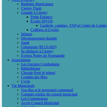
Bulletins Municipaux
Cierrey Flash
Grandir à Cierrey
Petite Enfance
Écoles SIVOS
Garderie, cantines, TAP et Centre de Loisirs
Collèges et Lycées
Séniors
Développement durable
Santé
Urbanisme (PLUI-HD)
Se déplacer à Cierrey
Evreux Portes de Normandie
Associations
Les Anciens Combattants
Bibliothèque
Chorale Pom’ré bémol
Comités des fêtes
Cyclo
Vie Municipale
Vos élus et le personnel communal
Comptes rendus du conseil municipal
Les Commissions
Accès Conseil Municipal