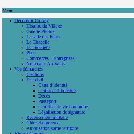
Menu
Découvrir Cierrey
Histoire du Village
Galerie Photos
La salle des Fêtes
La Chapelle
Le cimetière
Plan
Commerces – Entreprises
Nouveaux Arrivants
Vos démarches
Élections
État civil
Carte d’identité
Certificat d’hérédité
Décès
Passeport
Certificat de vie commune
Légalisation de signature
Recensement militaire
Chien dangereux
Autorisation sortie territoire
Vivre à Cierrey